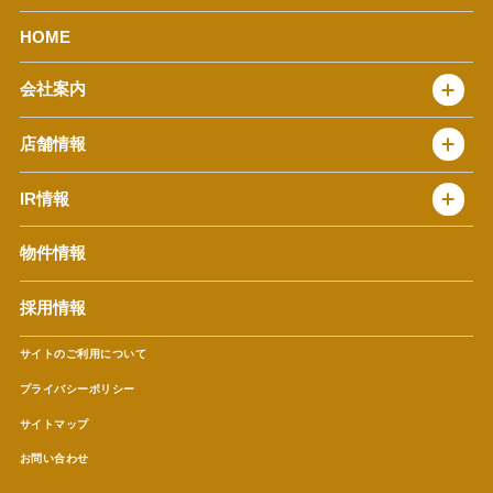
HOME
会社案内
トップメッセージ
店舗情報
企業情報
沿革
店舗情報
IR情報
セントラルキッチン
椿屋珈琲
サステナビリティ
ダッキーダック
IR情報
物件情報
NEWS
イタリアンダイニングDONA
IRニュース
ぱすたかん・こてがえし
中期経営計画
採用情報
店舗検索
月次報告
決算短信
サイトのご利用について
IRライブラリ
プライバシーポリシー
IRカレンダー
サイトマップ
株主の皆様へ
よくあるご質問 (株主優待制度)
お問い合わせ
お問い合わせ