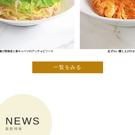
春キャベツのアンチョビソース
紅ずわい蟹とえびのオマールソー
一覧をみる
NEWS
最新情報