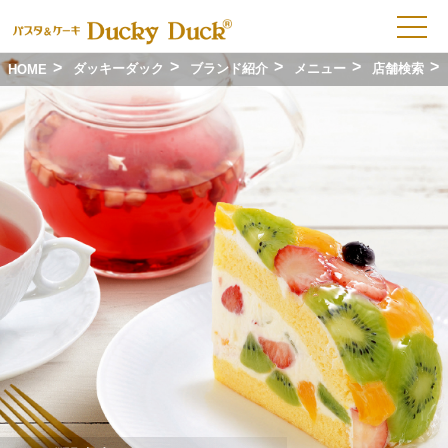
コ
ン
テ
ン
ツ
ダッキーダック
ブランド紹介
メニュー
店舗検索
HOME
へ
ス
キ
ッ
プ