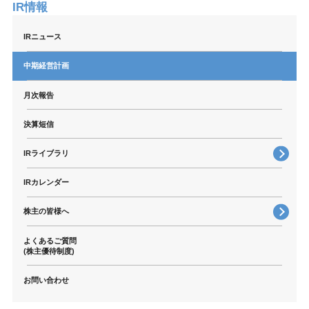
IR情報
IRニュース
中期経営計画
月次報告
決算短信
IRライブラリ
有価証券報告書・四半期報告書
IRカレンダー
株主通信
電子公告
株主の皆様へ
株主優待
よくあるご質問
株主総会
(株主優待制度)
株式取扱規則
お問い合わせ