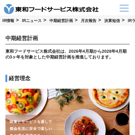
コ
ン
テ
ン
ツ
IR情報
IRニュース
中期経営計画
月次報告
決算短信
IR
へ
ス
キ
ッ
中期経営計画
プ
東和フードサービス株式会社は、2026年4月期から2028年4月期
の3ヶ年を対象とした中期経営計画を推進しております。
経営理念
味覚とサービスを通して
都会生活に安全で楽しい