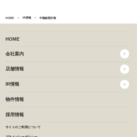
IR情報
中期経営計画
HOME
HOME
会社案内
トップメッセージ
店舗情報
企業情報
沿革
店舗情報
IR情報
セントラルキッチン
椿屋珈琲
サステナビリティ
ダッキーダック
IR情報
物件情報
NEWS
イタリアンダイニングDONA
IRニュース
ぱすたかん・こてがえし
中期経営計画
採用情報
店舗検索
月次報告
決算短信
サイトのご利用について
IRライブラリ
プライバシーポリシー